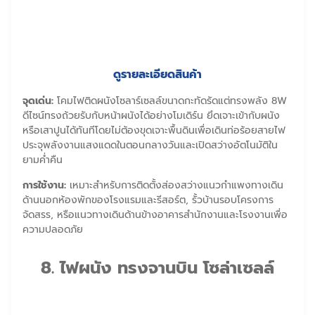
ดูรายละเอียดสินค้า
จุดเด่น:
โคมไฟติดผนังโซลาร์เซลล์ขนาดกะทัดรัดแต่ทรงพลัง 8W
ดีไซน์ทรงถ้วยรับกับหน้าผนังได้อย่างโมเดิร์น ยึดเจาะเข้ากับผนัง
หรือเสาปูนได้ทันทีโดยไม่ต้องขุดเจาะพื้นดินเพื่อเดินท่อร้อยสายไฟ
ประจุพลังงานแสงแดดในตอนกลางวันและเปิดสว่างอัตโนมัติใน
ยามค่ำคืน
การใช้งาน:
เหมาะสำหรับการติดตั้งส่องสว่างแนวกำแพงทางเดิน
ด้านนอกห้องพักของโรงแรมและรีสอร์ต, รั้วบ้านรอบโครงการ
จัดสรร, หรือแนวทางเดินด้านข้างอาคารสำนักงานและโรงงานเพื่อ
ความปลอดภัย
8. ไฟผนัง ทรงจานบิน โซล่าเซลล์