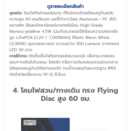
ดูรายละเอียดสินค้า
จุดเด่น:
โคมไฟโซล่าเซลล์สนาม ดีไซน์ทรงถ้วยเรียบหรูทันสมัย
ความสูง 60 เซนติเมตร บอดี้ทำจากวัสดุ Aluminum + PC สีดำ
คลาสสิก ใช้แผงโซลาร์เซลล์เกรดพรีเมียม High-Grade
Monocrystalline 4.5W ร่วมกับแบตเตอรี่ลิเธียมความปลอดภัย
สูง LiFePO4 (3.2V / 7,000MAH) ให้แสง Warm White
(3,000K) นุ่มนวลสบายตา ความสว่าง 450 Lumens จากหลอด
LED 30 ดวง
การใช้งาน:
ติดตั้งเป็นไฟโซล่าเซลล์สนามหญ้า เพื่อกระจายแสง
รอบทางเดินในโรงแรม รีสอร์ต หรือทางเดินหย่อมสวนส่วนกลาง
นิติบุคคลหมู่บ้านได้อย่างลงตัว ทนน้ำทนฝนด้วยมาตรฐาน IP65
เปิดไฟต่อเนื่องนาน 10-12 ชั่วโมง
4. โคมไฟสวน/ทางเดิน ทรง Flying
Disc สูง 60 ซม.