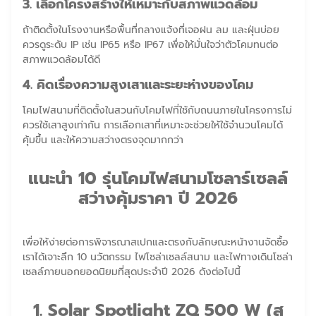
3. เลือกโครงสร้างให้เหมาะกับสภาพแวดล้อม
ถ้าติดตั้งในโรงงานหรือพื้นที่กลางแจ้งที่เจอฝน ลม และฝุ่นบ่อย
ควรดูระดับ IP เช่น IP65 หรือ IP67 เพื่อให้มั่นใจว่าตัวโคมทนต่อ
สภาพแวดล้อมได้ดี
4. คิดเรื่องความสูงเสาและระยะห่างของโคม
โคมไฟสนามที่ติดตั้งในสวนกับโคมไฟที่ใช้กับถนนภายในโครงการไม่
ควรใช้เสาสูงเท่ากัน การเลือกเสาที่เหมาะจะช่วยให้ใช้จำนวนโคมได้
คุ้มขึ้น และให้ความสว่างตรงจุดมากกว่า
แนะนำ 10 รุ่นโคมไฟสนามโซลาร์เซลล์
สว่างคุ้มราคา ปี 2026
เพื่อให้ง่ายต่อการพิจารณาสเปกและตรงกับลักษณะหน้างานจัดซื้อ
เราได้เจาะลึก 10 นวัตกรรม ไฟโซล่าเซลล์สนาม และไฟทางเดินโซล่า
เซลล์ภายนอกยอดนิยมที่สุดประจำปี 2026 ดังต่อไปนี้
1. Solar Spotlight ZQ 500 W (ส