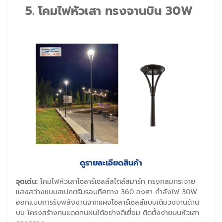
5. โคมไฟหัวเสา ทรงจานบิน 30W
ดูรายละเอียดสินค้า
จุดเด่น:
โคมไฟหัวเสาโซลาร์เซลล์สไตล์สมาร์ท ทรงกลมกระจาย
แสงสว่างแบบสเปกตรัมรอบทิศทาง 360 องศา กำลังไฟ 30W
ออกแบบการรับพลังงานจากแผงโซลาร์เซลล์แบบเต็มวงจานด้าน
บน โครงสร้างทนแดดทนฝนได้อย่างดีเยี่ยม ติดตั้งง่ายบนหัวเสา