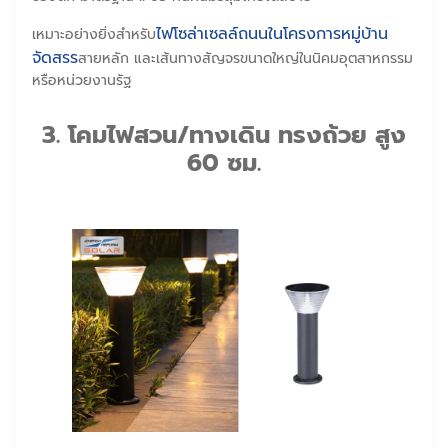
ไฟโซล่าเซลล์ถนนในโครงการหมู่บ้าน
เหมาะอย่างยิ่งสำหรับ
จัดสรร
สายหลัก และเส้นทางสัญจรขนาดใหญ่ในนิคมอุตสาหกรรม
หรือหน่วยงานรัฐ
3. โคมไฟสวน/ทางเดิน ทรงถ้วย สูง
60 ซม.