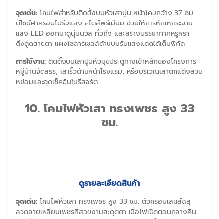
จุดเด่น:
โคมไฟสำหรับติดตั้งบนหัวเสาปูน หน้าโคมกว้าง 37 ซม.
ดีไซน์ฝาครอบโปร่งแสง สไตล์พรีเมียม ช่วยให้การหักเหกระจาย
แสง LED ออกมาดูนุ่มนวล ทั่วถึง และสร้างบรรยากาศหรูหรา
ดึงดูดสายตา แผงโซลาร์เซลล์ด้านบนรับแสงแดดได้เต็มพิกัด
การใช้งาน:
ติดตั้งบนเสาปูนหัวมุขประตูทางเข้าหลักของโครงการ
หมู่บ้านจัดสรร, เสารั้วด้านหน้าโรงแรม, หรือบริเวณเสาตกแต่งสวน
หย่อมและจุดเช็คอินในรีสอร์ต
10. โคมไฟหัวเสา ทรงเพชร สูง 33
ซม.
ดูรายละเอียดสินค้า
จุดเด่น:
โคมไฟหัวเสา ทรงเพชร สูง 33 ซม. ตัวครอบเลนส์ฉลุ
ลวดลายเหลี่ยมเพชรที่สวยงามสะดุดตา เมื่อไฟเปิดตอนกลางคืน