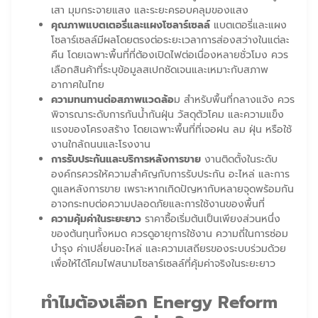
เสา มุมกระจายแสง และระยะครอบคลุมของแสง
คุณภาพแบตเตอรี่และแผงโซลาร์เซลล์
แบตเตอรี่และแผง
โซลาร์เซลล์มีผลโดยตรงต่อระยะเวลาการส่องสว่างในแต่ละ
คืน โดยเฉพาะพื้นที่ที่ต้องเปิดไฟต่อเนื่องหลายชั่วโมง ควร
เลือกสินค้าที่ระบุข้อมูลสเปกชัดเจนและเหมาะกับสภาพ
อากาศในไทย
ความทนทานต่อสภาพแวดล้อ
ม สำหรับพื้นที่กลางแจ้ง ควร
พิจารณาระดับการกันน้ำกันฝุ่น วัสดุตัวโคม และความแข็ง
แรงของโครงสร้าง โดยเฉพาะพื้นที่ที่เจอฝน ลม ฝุ่น หรือใช้
งานใกล้ถนนและโรงงาน
การรับประกันและบริการหลังการขาย
งานติดตั้งในระดับ
องค์กรควรให้ความสำคัญกับการรับประกัน อะไหล่ และการ
ดูแลหลังการขาย เพราะหากเกิดปัญหากับหลายจุดพร้อมกัน
อาจกระทบต่อความปลอดภัยและการใช้งานของพื้นที่
ความคุ้มค่าในระยะยาว
ราคาซื้อเริ่มต้นเป็นเพียงส่วนหนึ่ง
ของต้นทุนทั้งหมด ควรดูอายุการใช้งาน ความถี่ในการซ่อม
บำรุง ค่าเปลี่ยนอะไหล่ และความเสถียรของระบบร่วมด้วย
เพื่อให้ได้โคมไฟสนามโซลาร์เซลล์ที่คุ้มค่าจริงในระยะยาว
ทำไมต้องเลือก Energy Reform