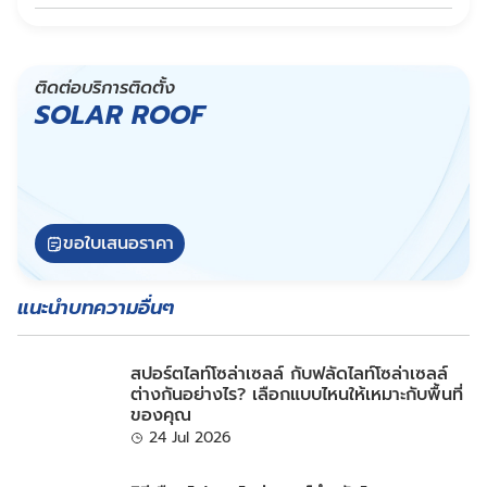
ติดต่อบริการติดตั้ง
SOLAR ROOF
ขอใบเสนอราคา
แนะนำบทความอื่นๆ
สปอร์ตไลท์โซล่าเซลล์ กับฟลัดไลท์โซล่าเซลล์
ต่างกันอย่างไร? เลือกแบบไหนให้เหมาะกับพื้นที่
ของคุณ
24 Jul 2026