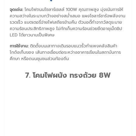
จุดเด่น:
โคมไฟถนนโซลาร์เซลล์ 100W คุณภาพสูง มุ่งเน้นการให้
ความสว่างในระนาบกว้างอย่างสม่ำเสมอ แผงโซลาร์ชาร์จพลังงาน
รวดเร็ว แบตเตอรี่จ่ายไฟเสถียรข้ามคืน ตัวบอดี้ทำจากวัสดุระบาย
ความร้อนประสิทธิภาพสูง ไม่กักเก็บความร้อนช่วยยืดอายุเม็ดชิป
LED ได้ยาวนานเป็นพิเศษ
การใช้งาน:
ติดตั้งบนเสาทางเดินรอบแนวรั้วกำแพงคลังสินค้า
โกดังเก็บของ เส้นทางเชื่อมต่อระหว่างอาคารเรียนในสถาบันการ
ศึกษา หรือถนนชุมชนส่วนท้องถิ่น
7. โคมไฟผนัง ทรงถ้วย 8W