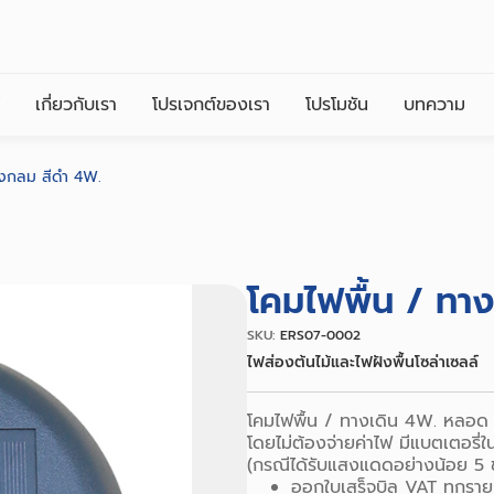
เกี่ยวกับเรา
โปรเจกต์ของเรา
โปรโมชัน
บทความ
รงกลม สีดำ 4W.
โคมไฟพื้น / ทา
SKU:
ERS07-0002
ไฟส่องต้นไม้และไฟฝังพื้นโซล่าเซลล์
โคมไฟพื้น / ทางเดิน 4W. หลอด L
โดยไม่ต้องจ่ายค่าไฟ มีแบตเตอรี่
(กรณีได้รับแสงแดดอย่างน้อย 5 ช
ออกใบเสร็จบิล VAT ทุกรา