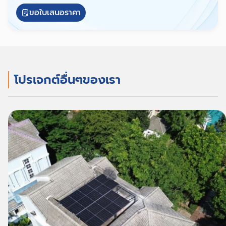
ขอใบเสนอราคา
โปรเจกต์อื่นๆของเรา