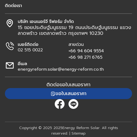
ติดต่อเรา
บริษัท เอนเนอร์จี รีฟอร์ม จำกัด
15 ซอยประดิษฐ์มนูธรรม 19 ถนนประดิษฐ์มนูธรรม แขวง
ลาดพร้าว เขตลาดพร้าว กรุงเทพฯ 10230
เบอร์ติดต่อ
สายด่วน
02 515 0022
+66 94 604 9554
+66 98 271 6765
อีเมล
energyreform.solar@energy-reform.co.th
ติดต่อขอใบเสนอราคา
ขอใบเสนอราคา
Copyright © 2025 2025Energy Reform Solar. All rights
reserved. | Sitemap