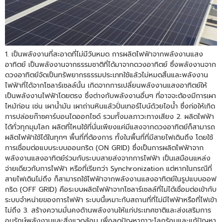
1. เป็นพลังงานที่สะอาดที่ไม่มีวันหมด การผลิตไฟฟ้าจากพลังงานแสง
อาทิตย์ เป็นพลังงานจากธรรมชาติที่ได้มาจากดวงอาทิตย์ ซึ่งพลังงานจาก
ดวงอาทิตย์จัดเป็นทรัพยากรธรรมประเภทใช้แล้วไม่หมดสิ้นและพลังงาน
ไฟฟ้าที่ได้จากโซลาร์เซลล์นั้น เกิดจากการเปลี่ยนพลังงานแสงอาทิตย์ให้
เป็นพลังงานไฟฟ้าโดยตรง ซึ่งต่างกับพลังงานอื่นๆ ที่อาจจะต้องมีการเผา
ไหม้ก่อน เช่น เผาน้ำมัน เผาถ่านหินแล้วปั่นเทอร์ไบน์ด้วยไอน้ำ ซึ่งก่อให้เกิด
การปล่อยก๊าซคาร์บอนไดออกไซด์ รวมทั้งมลภาวะทางเสียง 2. ผลิตไฟฟ้า
ได้ทั่วทุกมุมโลก ผลิตที่ไหนใช้ที่นั่นเพียงแค่มีแสงจากดวงอาทิตย์ก็สามารถ
ผลิตไฟฟ้าใช้ได้ในทุกๆ พื้นที่ที่ต้องการ ทั้งในพื้นที่ที่มีสายไฟเดินถึง โดยใช้
การเชื่อมต่อแบบระบบออนกริด (ON GRID) ซึ่งเป็นการผลิตไฟฟ้าจาก
พลังงานแสงอาทิตย์ร่วมกับระบบสายส่งจากการไฟฟ้า เป็นเสมือนแหล่ง
จ่ายเดียวกับการไฟฟ้า หรือที่เรียกว่า Synchronization แต่หากในกรณีที่
สายไฟเดินไม่ถึง ก็สามารถใช้ไฟฟ้าจากพลังงานแสงอาทิตย์ในรูปแบบออฟ
กริด (OFF GRID) คือระบบผลิตไฟฟ้าจากโซลาร์เซลล์ที่ไม่ได้เชื่อมต่อเข้ากับ
ระบบจำหน่ายของการไฟฟ้า ระบบนี้เหมาะกับสถานที่ที่ไม่มีไฟฟ้าหรือที่ไฟเข้า
ไม่ถึง 3. สร้างความมั่นคงด้านพลังงานให้แก่ประเทศชาติและส่งเสริมการ
อนุรักษ์พลังงานและสิ่งแวดล้อม เพื่อลดปัญหาภาวะโลกร้อนและแก้ปัญหา